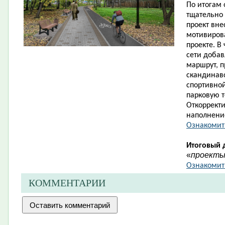
По итогам
тщательно
проект вне
мотивиров
проекте. В
сети доба
маршрут, п
скандинав
спортивной
парковую 
Откорректи
наполнени
Ознакомит
Итоговый 
«
проект
Ознакомить
КОММЕНТАРИИ