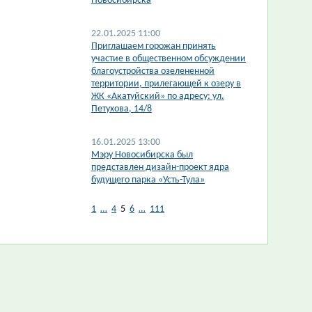
Новосибирска
22.01.2025 11:00
Приглашаем горожан принять
участие в общественном обсуждении
благоустройства озелененной
территории, прилегающей к озеру в
ЖК «Акатуйский» по адресу: ул.
Петухова, 14/8
16.01.2025 13:00
Мэру Новосибирска был
представлен дизайн-проект ядра
будущего парка «Усть-Тула»
1
…
4
5
6
…
111