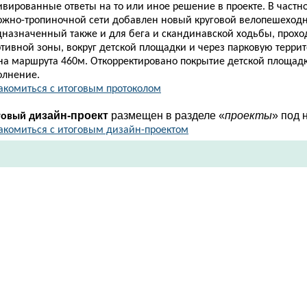
вированные ответы на то или иное решение в проекте. В частно
ожно-тропиночной сети добавлен новый круговой велопешеход
дназначенный также и для бега и скандинавской ходьбы, прох
ртивной зоны, вокруг детской площадки и через парковую терр
на маршрута 460м. Откорректировано покрытие детской площадк
олнение.
акомиться с итоговым протоколом
изайн-проект
размещен в ра
зделе «
проекты
»
под 
говый д
акомиться с итоговым дизайн-проектом​