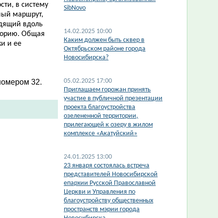
сти, в систему
SibNovo
ный маршрут,
одящий вдоль
14.02.2025 10:00
иторию. Общая
​Каким должен быть сквер в
и и ее
Октябрьском районе города
Новосибирска?
05.02.2025 17:00
номером 32
.
​Приглашаем горожан принять
участие в публичной презентации
проекта благоустройства
озелененной территории,
прилегающей к озеру в жилом
комплексе «Акатуйский»
24.01.2025 13:00
23 января состоялась встреча
представителей Новосибирской
епархии Русской Православной
Церкви и Управления по
благоустройству общественных
пространств мэрии города