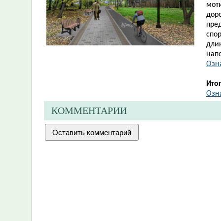
моти
дор
пре
спо
дли
нап
Озн
Ито
Озн
КОММЕНТАРИИ