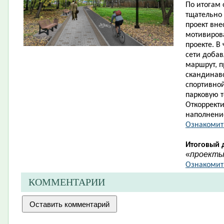
По итогам
тщательно
проект вне
мотивиров
проекте. В
сети доба
маршрут, п
скандинав
спортивной
парковую 
Откорректи
наполнени
Ознакомит
Итоговый 
«
проект
Ознакомить
КОММЕНТАРИИ