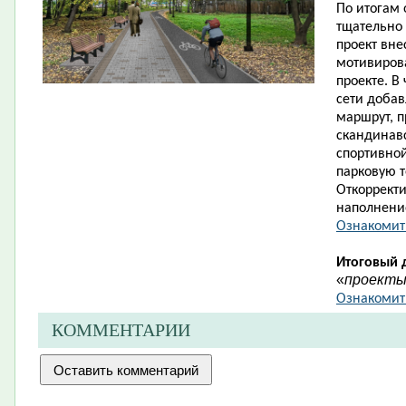
По итогам
тщательно
проект вне
мотивиров
проекте. В
сети доба
маршрут, п
скандинав
спортивной
парковую 
Откорректи
наполнени
Ознакомит
Итоговый 
«
проект
Ознакомить
КОММЕНТАРИИ