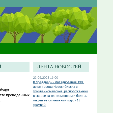
Й
ЛЕНТА НОВОСТЕЙ
23.06.2023 16:00
​В преддверии празднования 130-
летия города Новосибирска в
 будут
трамвайном вагоне, расположенном
тате проведенных
в сквере за театром оперы и балета,
.
открывается книжный клуб «13
трамвай