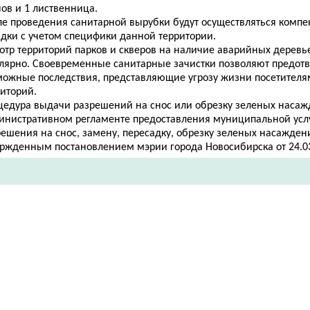
ов и 1 лиственница.
ле проведения санитарной вырубки будут осуществляться комп
адки с учетом специфики данной территории.
отр территорий парков и скверов на наличие аварийных деревь
улярно. Своевременные санитарные зачистки позволяют предотв
можные последствия, представляющие угрозу жизни посетителя
риторий.
цедура выдачи разрешений на снос или обрезку зеленых насаж
инистративном регламенте предоставления муниципальной усл
ешения на снос, замену, пересадку, обр​езку зеленых насажден
ржденным постановлением мэрии города Новосибирска от 24.03.