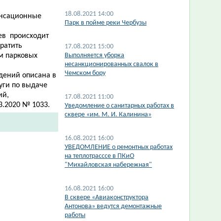
18.08.2021 14:00
енсационные
Парк в пойме реки Чербузы
ев происходит
ратить
17.08.2021 15:00
м парковых
Выполняется уборка
несанкционированных свалок в
Чемском бору
дений описана в
уги по выдаче
ий,
17.08.2021 11:00
2020 № 1033. ​​
Уведомление о санитарных работах в
сквере «им. М. И. Калинина»
16.08.2021 16:00
УВЕДОМЛЕНИЕ о ремонтных работах
на теплотрасссе в ПКиО
"Михайловская набережная"
16.08.2021 16:00
В сквере «Авиаконструктора
Антонова» ведутся демонтажные
работы