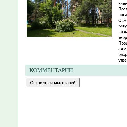
клен
Пос
пос
Осм
рег
воз
тер
Про
адм
разр
утве
КОММЕНТАРИИ