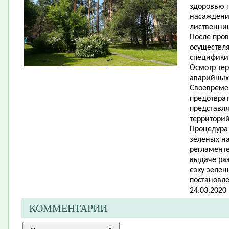
здоровью г
насаждении
лиственни
После про
осуществл
специфики
Осмотр тер
аварийных
Своевреме
предотвра
представл
территорий
Процедура
зеленых н
регламент
выдаче раз
езку зеле
постановл
24.03.2020 
КОММЕНТАРИИ