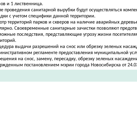
ов и 1 лиственница.
ле проведения санитарной вырубки будут осуществляться комп
адки с учетом специфики данной территории.
отр территорий парков и скверов на наличие аварийных деревь
улярно. Своевременные санитарные зачистки позволяют предотв
можные последствия, представляющие угрозу жизни посетителя
риторий.
цедура выдачи разрешений на снос или обрезку зеленых насаж
инистративном регламенте предоставления муниципальной усл
ешения на снос, замену, пересадку, обр​езку зеленых насажден
ржденным постановлением мэрии города Новосибирска от 24.03.