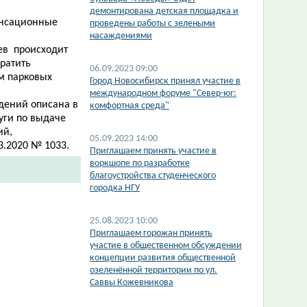
демонтирована детская площадка и
енсационные
проведены работы с зелеными
насаждениями
ев происходит
ратить
06.09.2023 09:00
м парковых
Город Новосибирск принял участие в
международном форуме "Север-юг:
дений описана в
комфортная среда"
уги по выдаче
ий,
05.09.2023 14:00
2020 № 1033. ​​
Приглашаем принять участие в
воркшопе по разработке
благоустройства студенческого
городка НГУ
25.08.2023 10:00
Приглашаем горожан принять
участие в общественном обсуждении
концепции развития общественной
озеленённой территории по ул.
Саввы Кожевникова