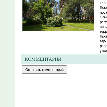
клен
Пос
пос
Осм
рег
воз
тер
Про
адм
разр
утве
КОММЕНТАРИИ