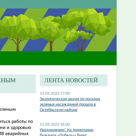
ЛЕНЫМ
ЛЕНТА НОВОСТЕЙ
13.09.2023 17:00
Экологическая акция по посадке
зеленых насаждений прошла в
зеленым
Октябрьском районе
иться работы по
11.09.2023 16:00
зни и здоровью
​Уведомление! На территории
 48 аварийных
бульвара «Победы» будет