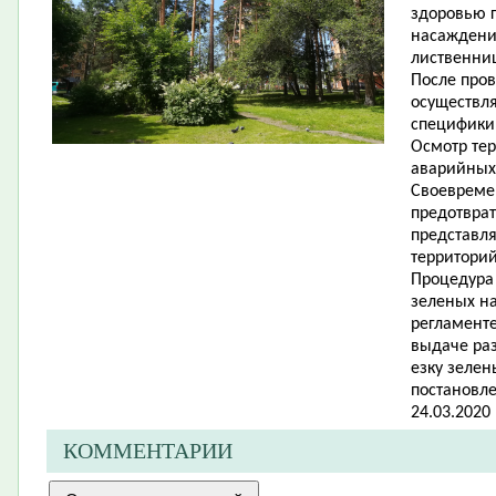
здоровью г
насаждении
лиственни
После про
осуществл
специфики
Осмотр тер
аварийных
Своевреме
предотвра
представл
территорий
Процедура
зеленых н
регламент
выдаче раз
езку зеле
постановл
24.03.2020 
КОММЕНТАРИИ