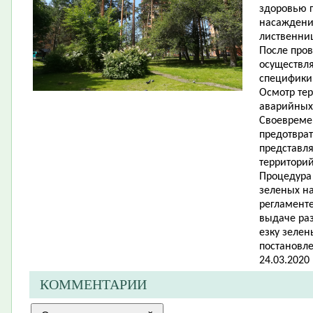
здоровью г
насаждении
лиственни
После про
осуществл
специфики
Осмотр тер
аварийных
Своевреме
предотвра
представл
территорий
Процедура
зеленых н
регламент
выдаче раз
езку зеле
постановл
24.03.2020 
КОММЕНТАРИИ