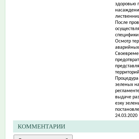
здоровью г
насаждении
лиственни
После про
осуществл
специфики
Осмотр тер
аварийных
Своевреме
предотвра
представл
территорий
Процедура
зеленых н
регламент
выдаче раз
езку зеле
постановл
24.03.2020 
КОММЕНТАРИИ