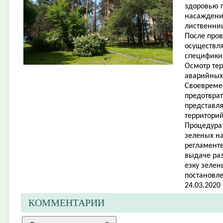
здоровью г
насаждении
лиственни
После про
осуществл
специфики
Осмотр тер
аварийных
Своевреме
предотвра
представл
территорий
Процедура
зеленых н
регламент
выдаче раз
езку зеле
постановл
24.03.2020 
КОММЕНТАРИИ