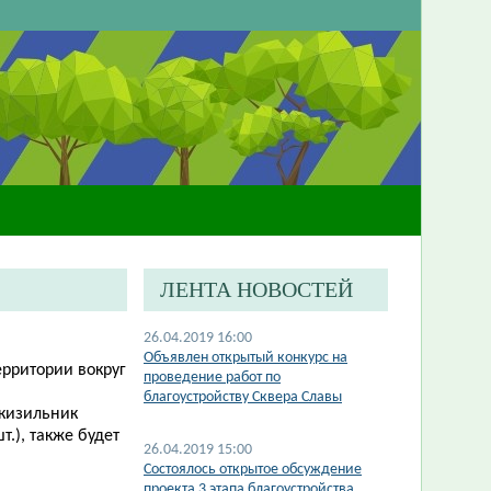
ЛЕНТА НОВОСТЕЙ
26.04.2019 16:00
Объявлен открытый конкурс на
ерритории вокруг
проведение работ по
благоустройству Сквера Славы
(кизильник
т.), также будет
26.04.2019 15:00
Состоялось открытое обсуждение
проекта 3 этапа благоустройства