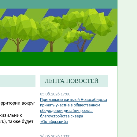
ЛЕНТА НОВОСТЕЙ
05.08.2026 17:00
​Приглашаем жителей Новосибирска
ерритории вокруг
принять участие в общественном
обсуждении дизайн-проекта
(кизильник
благоустройства сквера
т.), также будет
«Октябрьский»
26.06.2026 10:00