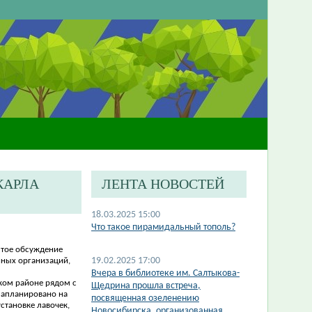
КАРЛА
ЛЕНТА НОВОСТЕЙ
18.03.2025 15:00
Что такое пирамидальный тополь?
рытое обсуждение
19.02.2025 17:00
нных организаций,
Вчера в библиотеке им. Салтыкова-
ком районе рядом с
Щедрина прошла встреча,
запланировано на
посвященная озеленению
становке лавочек,
Новосибирска, организованная