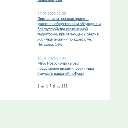
Новосибирска
22.01.2025 11:00
Приглашаем горожан принять
участие в общественном обсуждении
благоустройства озелененной
территории, прилегающей к озеру в
ЖК «Акатуйский» по адресу: ул.
Петухова, 14/8
16.01.2025 13:00
Мэру Новосибирска был
представлен дизайн-проект ядра
будущего парка «Усть-Тула»
1
…
4
5
6
…
111