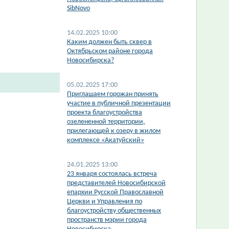
SibNovo
14.02.2025 10:00
​Каким должен быть сквер в
Октябрьском районе города
Новосибирска?
05.02.2025 17:00
​Приглашаем горожан принять
участие в публичной презентации
проекта благоустройства
озелененной территории,
прилегающей к озеру в жилом
комплексе «Акатуйский»
24.01.2025 13:00
23 января состоялась встреча
представителей Новосибирской
епархии Русской Православной
Церкви и Управления по
благоустройству общественных
пространств мэрии города