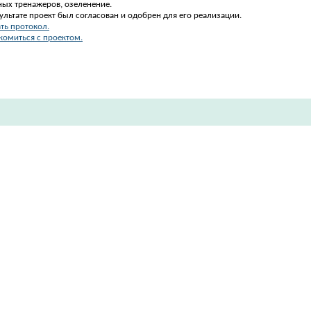
ных тренажеров, озеленение.
ультате проект был согласован и одобрен для его реализации.
ть протокол.
комиться с проектом.