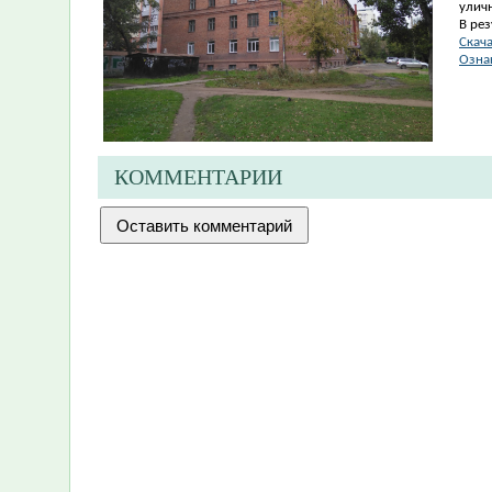
улич
В рез
Скача
Озна
КОММЕНТАРИИ