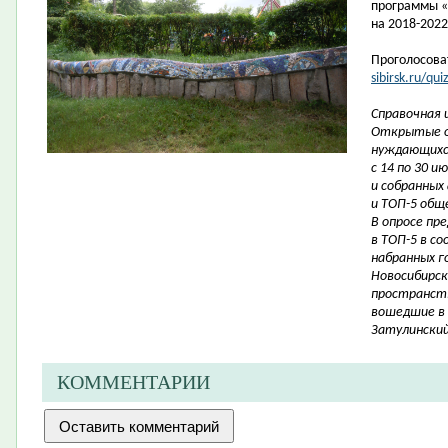
программы «
на
2018-2022
Проголосова
sibirsk.ru/qu
Справочная 
Открытые о
нуждающихся
с 14 по 30 
и собранных
и ТОП-5 общ
В опросе пр
в ТОП-5 в с
набранных г
Новосибирск
пространств
вошедшие в 
Затулинский
КОММЕНТАРИИ