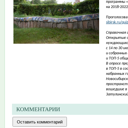
программы «
на
2018-2022
Проголосова
sibirsk.ru/qu
Справочная 
Открытые о
нуждающихся
с 14 по 30 
и собранных
и ТОП-5 общ
В опросе пр
в ТОП-5 в с
набранных г
Новосибирск
пространств
вошедшие в 
Затулинский
КОММЕНТАРИИ