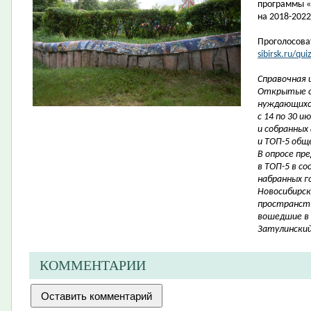
программы «
на
2018-2022
Проголосова
sibirsk.ru/qu
Справочная 
Открытые о
нуждающихся
с 14 по 30 
и собранных
и ТОП-5 общ
В опросе пр
в ТОП-5 в с
набранных г
Новосибирск
пространств
вошедшие в 
Затулинский
КОММЕНТАРИИ