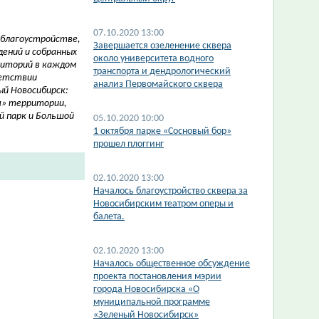
07.10.2020 13:00
благоустройстве,
Завершается озеленение сквера
дений и собранных
около университета водного
риторий в каждом
транспорта и дендрологический
ветствии
анализ Первомайского сквера
ый Новосибирск:
я» территории,
й парк и Большой
05.10.2020 10:00
1 октября парке «Сосновый бор»
прошел плоггинг
02.10.2020 13:00
Началось благоустройство сквера за
Новосибирским театром оперы и
балета.
02.10.2020 13:00
Началось общественное обсуждение
проекта постановления мэрии
города Новосибирска «О
муниципальной программе
«Зеленый Новосибирск»