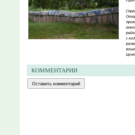
Прог
Спра
Откр
прох
анке
райо
с ко
разв
воше
Цент
КОММЕНТАРИИ