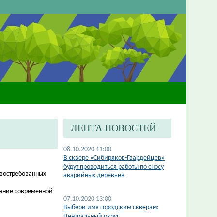
ЛЕНТА НОВОСТЕЙ
08.10.2020 11:00
В сквере «Сибиряков-Гвардейцев»
будут проводиться работы по сносу
 востребованных
аварийных деревьев
ание современной
07.10.2020 13:00
Выбери имя городским скверам:
Центральный округ