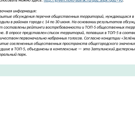
олосовать можно здесь:
http://green.novo-sibirsk.ru/quiz.aspx?quiz=90
.
вочная информация:
ытые обсуждения перечня общественных территорий, нуждающихся в 
одили в районах города с 14 по 30 июня. На основании результатов обсуж
т составлены рейтинги востребованности и ТОП-5 общественных тер
не. В опросе представлен список территорий, попавших в ТОП-5 в соот
личеством первоначально набранных голосов. Согласно концепции «Зелён
итие озелененных общественных пространств общегородского значени
дшие в ТОП-5, объединены в комплексные — это Затулинский дисперсны
ральный парк.