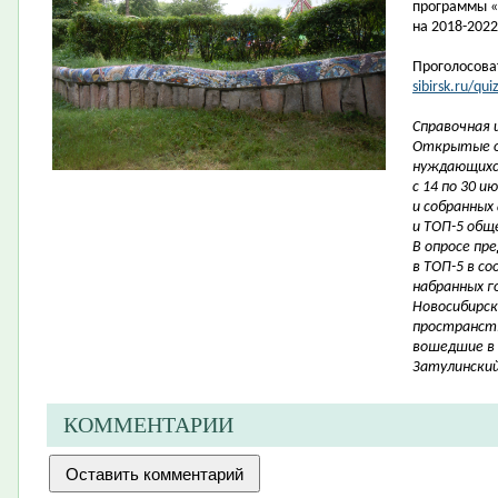
программы «
на
2018-2022
Проголосова
sibirsk.ru/qu
Справочная 
Открытые о
нуждающихся
с 14 по 30 
и собранных
и ТОП-5 общ
В опросе пр
в ТОП-5 в с
набранных г
Новосибирск
пространств
вошедшие в 
Затулинский
КОММЕНТАРИИ