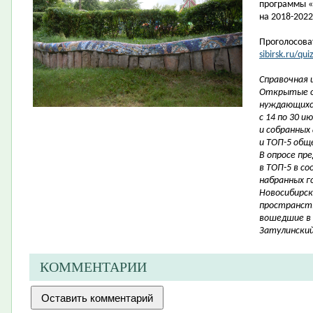
программы «
на
2018-2022
Проголосова
sibirsk.ru/qu
Справочная 
Открытые о
нуждающихся
с 14 по 30 
и собранных
и ТОП-5 общ
В опросе пр
в ТОП-5 в с
набранных г
Новосибирск
пространств
вошедшие в 
Затулинский
КОММЕНТАРИИ