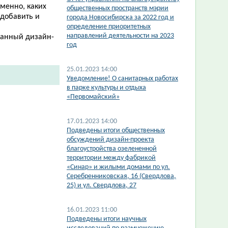
еменно, каких
общественных пространств мэрии
 добавить и
города Новосибирска за 2022 год и
определение приоритетных
направлений деятельности на 2023
танный дизайн-
год
25.01.2023 14:00
​Уведомление! О санитарных работах
в парке культуры и отдыха
«Первомайский»
17.01.2023 14:00
​Подведены итоги общественных
обсуждений дизайн-проекта
благоустройства озелененной
территории между фабрикой
«Синар» и жилыми домами по ул.
Серебренниковская, 16 (Свердлова,
25) и ул. Свердлова, 27
16.01.2023 11:00
Подведены итоги научных