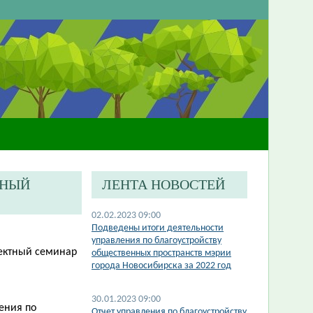
ТНЫЙ
ЛЕНТА НОВОСТЕЙ
02.02.2023 09:00
​Подведены итоги деятельности
управления по благоустройству
оектный семинар
общественных пространств мэрии
города Новосибирска за 2022 год
30.01.2023 09:00
ения по
Отчет управления по благоустройству