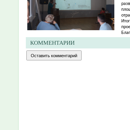
разв
пло
отр
Ито
про
Бла
КОММЕНТАРИИ