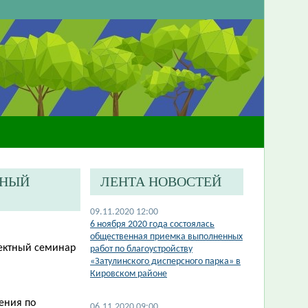
ТНЫЙ
ЛЕНТА НОВОСТЕЙ
09.11.2020 12:00
​6 ноября 2020 года состоялась
общественная приемка выполненных
оектный семинар
работ по благоустройству
«Затулинского дисперсного парка» в
Кировском районе
ения по
06.11.2020 09:00