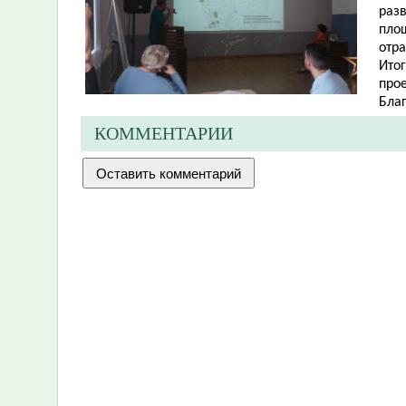
разв
пло
отр
Ито
про
Бла
КОММЕНТАРИИ