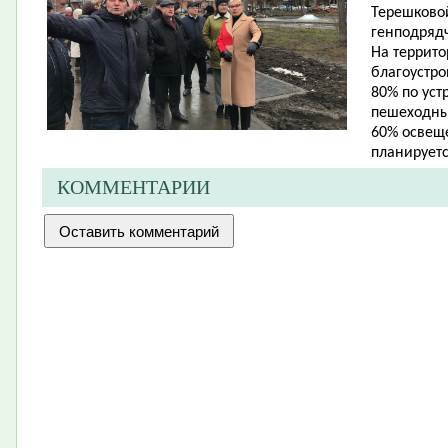
Терешковой
генподряд
На террито
благоустр
80% по уст
пешеходны
60% освеще
планируетс
КОММЕНТАРИИ