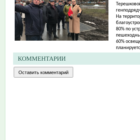
Терешковой
генподряд
На террито
благоустр
80% по уст
пешеходны
60% освеще
планируетс
КОММЕНТАРИИ