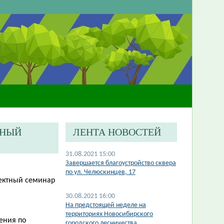
ТНЫЙ
ЛЕНТА НОВОСТЕЙ
31.08.2021 15:00
Завершается благоустройство сквера
по ул. Челюскинцев, 17
оектный семинар
30.08.2021 16:00
На предстоящей неделе на
территориях Новосибирского
ения по
городского лесничества