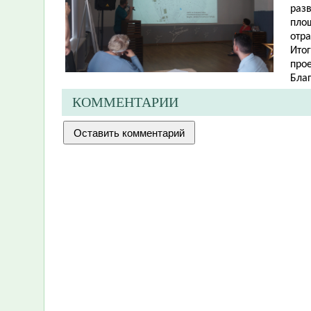
разв
пло
отр
Ито
про
Бла
КОММЕНТАРИИ