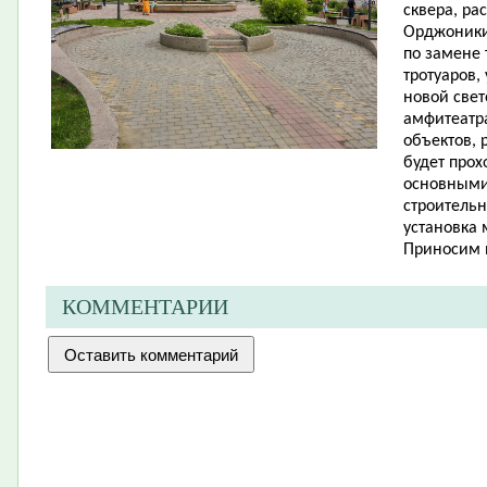
сквера, ра
Орджоники
по замене
тротуаров,
новой све
амфитеатра
объектов, 
будет прох
основными
строительн
установка 
Приносим 
КОММЕНТАРИИ