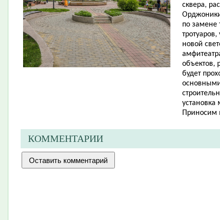
сквера, ра
Орджоники
по замене
тротуаров,
новой све
амфитеатра
объектов, 
будет прох
основными
строительн
установка 
Приносим 
КОММЕНТАРИИ