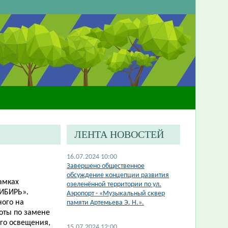
ЛЕНТА НОВОСТЕЙ
16.07.2024 10:00
Завершено общественное
обсуждение концепции развития
амках
озеленённой территории по ул.
СИБИРЬ».
Аэропорт - «Музыкальный сквер
ного на
памяти Артемьева Э. Н.».
оты по замене
ого освещения,
15.07.2024 12:00