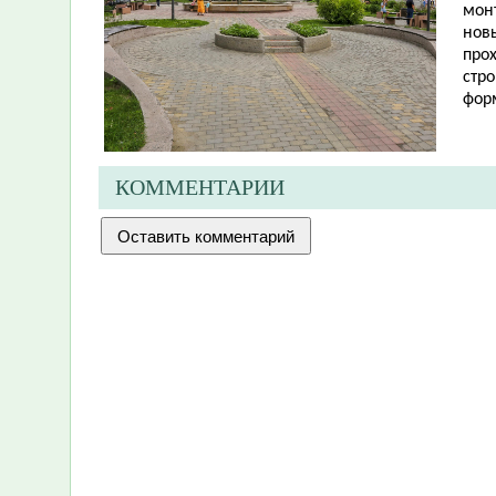
мон
новы
прох
стро
фор
КОММЕНТАРИИ