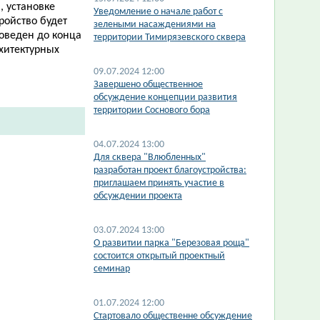
 установке
​Уведомление о начале работ с
ройство будет
зелеными насаждениями на
роведен до конца
территории Тимирязевского сквера
рхитектурных
.
09.07.2024 12:00
Завершено общественное
обсуждение концепции развития
территории Соснового бора
04.07.2024 13:00
Для сквера "Влюбленных"
разработан проект благоустройства:
приглашаем принять участие в
обсуждении проекта
03.07.2024 13:00
О развитии парка "Березовая роща"
состоится открытый проектный
семинар
01.07.2024 12:00
Стартовало общественне обсуждение