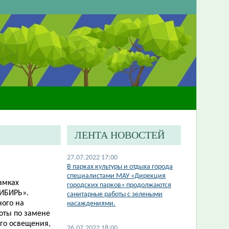
ЛЕНТА НОВОСТЕЙ
27.07.2022 17:00
В парках культуры и отдыха города
специалистами МАУ «Дирекция
амках
городских парков» продолжаются
СИБИРЬ».
санитарные работы с зелеными
ного на
насаждениями.
оты по замене
ого освещения,
26.07.2022 18:00