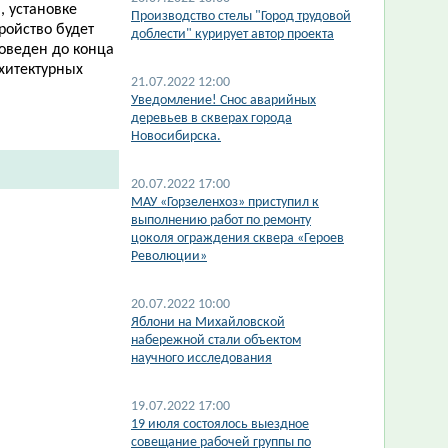
 установке
Производство стелы "Город трудовой
ройство будет
доблести" курирует автор проекта
роведен до конца
рхитектурных
21.07.2022 12:00
.
​Уведомление! Снос аварийных
деревьев в скверах города
Новосибирска.
20.07.2022 17:00
МАУ «Горзеленхоз» приступил к
выполнению работ по ремонту
цоколя ограждения сквера «Героев
Революции»
20.07.2022 10:00
​Яблони на Михайловской
набережной стали объектом
научного исследования
19.07.2022 17:00
19 июля состоялось выездное
совещание рабочей группы по