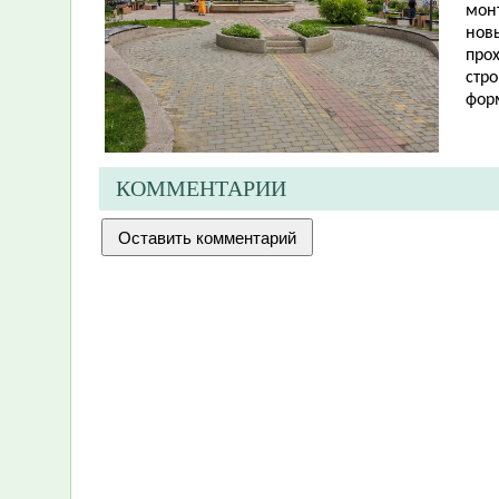
мон
новы
прох
стро
фор
КОММЕНТАРИИ