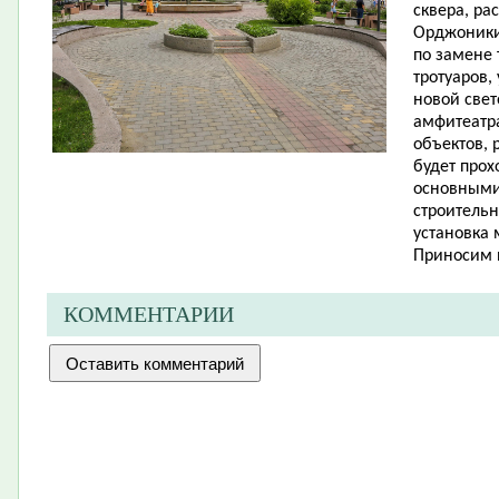
сквера, ра
Орджоники
по замене
тротуаров,
новой све
амфитеатра
объектов, 
будет прох
основными
строительн
установка 
Приносим 
КОММЕНТАРИИ