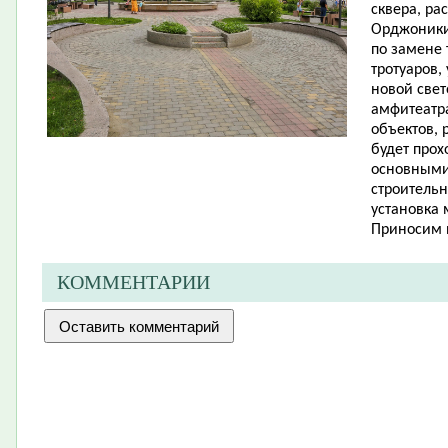
сквера, ра
Орджоники
по замене
тротуаров,
новой све
амфитеатра
объектов, 
будет прох
основными
строительн
установка 
Приносим 
КОММЕНТАРИИ