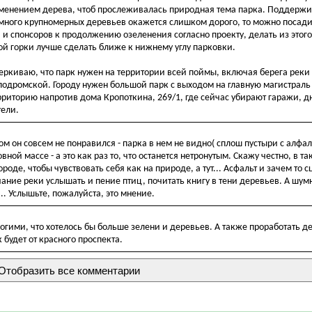
именением дерева, чтоб прослеживалась природная тема парка. Поддерж
много крупномерных деревьев окажется слишком дорого, то можно посадит
и спонсоров к продолжению озеленения согласно проекту, делать из этог
ой горки лучше сделать ближе к нижнему углу парковки.
еркиваю, что парк нужен на территории всей поймы, включая берега реки 
пподромской. Городу нужен большой парк с выходом на главную магистраль
рриторию напротив дома Кропоткина, 269/1, где сейчас убирают гаражи, д
тели.
том он совсем не понравился - парка в нем не видно( сплош пустыри с алф
вной массе - а это как раз то, что останется нетронутым. Скажу честно, в т
роде, чтобы чувствовать себя как на природе, а тут... Асфальт и зачем то с
ание реки услышать и пение птиц, почитать книгу в тени деревьев. А шу
. Услышьте, пожалуйста, это мнение.
огими, что хотелось бы больше зелени и деревьев. А также проработать де
 будет от красного проспекта.