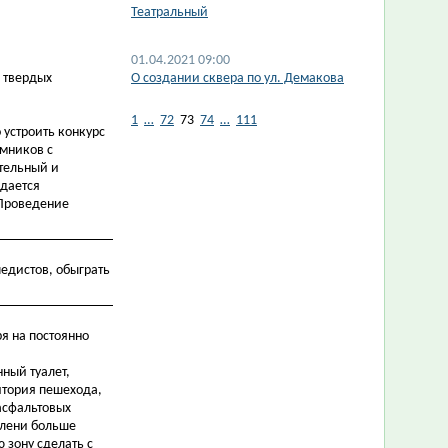
Театральный
01.04.2021 09:00
 твердых
​О создании сквера по ул. Демакова
1
…
72
73
74
…
111
 устроить конкурс
омников с
ательный и
здается
 Проведение
едистов, обыграть
ря на постоянно
ный туалет,
итория пешехода,
 асфальтовых
зелени больше
 зону сделать с