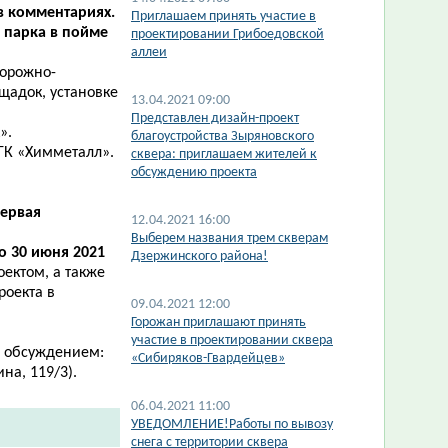
в комментариях.
Приглашаем принять участие в
 парка в пойме
проектировании Грибоедовской
аллеи
дорожно-
щадок, установке
13.04.2021 09:00
Представлен дизайн-проект
».
благоустройства Зыряновского
ГК «Химметалл».
сквера: приглашаем жителей к
обсуждению проекта
Первая
12.04.2021 16:00
Выберем названия трем скверам
по 30 июня 2021
Дзержинского района!
оектом, а также
роекта в
09.04.2021 12:00
Горожан приглашают принять
участие в проектировании сквера
и обсуждением:
«Сибиряков-Гвардейцев»
ина, 119/3).
06.04.2021 11:00
УВЕДОМЛЕНИЕ!Работы по вывозу
снега с территории сквера