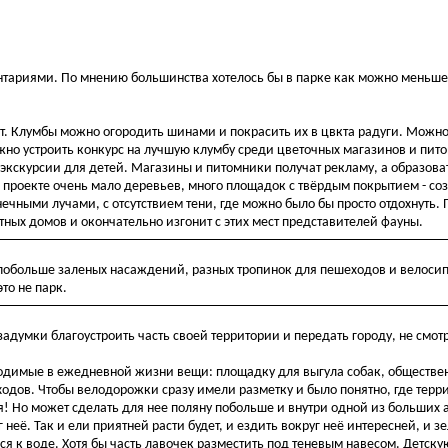
ентариями. По мнению большинства хотелось бы в парке как можно меньше
ет. Клумбы можно огородить шинами и покрасить их в цвкта радуги. Можно
жно устроить конкурс на лучшую клумбу среди цветочных магазинов и пит
 экскурсии для детей. Магазины и питомники получат рекламу, а образов
 проекте очень мало деревьев, много площадок с твёрдым покрытием - со
чными лучами, с отсутствием тени, где можно было бы просто отдохнуть.
ных домов и окончательно изгонит с этих мест представителей фауны.
побольше заленых насаждений, разных тропинок для пешеходов и велосип
то не парк.
задумки благоустроить часть своей территории и передать городу, не смот
одимые в ежедневной жизни вещи: площадку для выгула собак, обществен
ходов. Чтобы велодорожки сразу имели разметку и было понятно, где терр
ея! Но может сделать для нее поляну побольше и внутри одной из больших
неё. Так и ели приятней расти будет, и ездить вокруг неё интересней, и 
я к воде. Хотя бы часть лавочек разместить под теневым навесом. Детскую