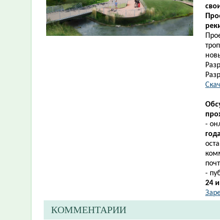
сво
Про
рек
Про
троп
новы
Разр
Раз
Скач
Обс
прох
- о
год
ост
ком
поч
- п
24 
Зар
КОММЕНТАРИИ