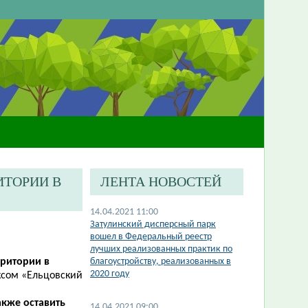
ИТОРИИ В
ЛЕНТА НОВОСТЕЙ
14.04.2021 11:00
Затулинский дисперсный парк
вошел в Федеральный реестр
лучших реализованных практик по
рритории в
благоустройству, реализованных в
2020 году
сом «Ельцовский
акже оставить
14.04.2021 09:00