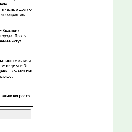
иваю
ь часть, а другую
о мероприятия.
у Красного
 города! Прошу
нем её могут
альтным покрытием
аком виде мне бы
цена... Хочется как
мные шоу
тально вопрос со