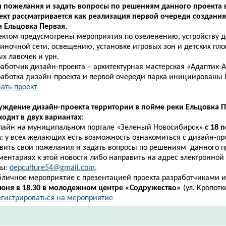
и пожелания и задать вопросы по решениям данного проекта 
ект рассматривается как реализация первой очереди создания
и Ельцовка Первая.
ектом предусмотрены мероприятия по озеленению, устройству 
иночной сети, освещению, установке игровых зон и детских пло
х лавочек и урн.
аботчик дизайн-проекта – архитектурная мастерская «Адаптик-А
работка дизайн-проекта и первой очереди парка инициированы 
ать проект​
уждение дизайн-проекта
территории в пойме реки Ельцовка 
одит в двух вариантах:
нлайн на муниципальном портале «Зеленый Новосибирск»
с 18 
а
: у всех желающих есть возможность ознакомиться с дизайн-пр
авить свои пожелания и задать вопросы по решениям данного п
ментариях к этой новости либо направить на адрес электронной
ты:
depculture54@gmail.com
.
убличное мероприятие с презентацией проекта разработчиками 
июня в 18.30
в молодежном центре «Содружество»
(ул. Кропотк
егистрироваться на мероприятие