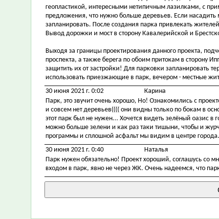
геопластикой, интересными нетипичным лазилками, с пр
предложения, что нужно больше деревьев. Если насадить 
запланировать. После создания парка привлекать жителей 
Вывод дорожки и мост в сторону Кавалерийской и Брестск
Выходя за границы проектирования данного проекта, подч
проспекта, а также берега по обоим притокам в сторону И
защитить их от застройки! Для парковки запланировать те
использовать приезжающие в парк, вечером - местные жи
30 июня 2021 г. 0:02
Карина
Парк, это звучит очень хорошо, Но! Ознакомились с проек
и совсем нет деревьев(((( они видны только по бокам в осно
этот парк был не нужен... Хочется видеть зелёный оазис в го
можно больше зелени и как раз таки тишыни, чтобы и журч
программы и сплошной асфальт мы видим в центре города..
30 июня 2021 г. 0:40
Наталья
Парк нужен обязательно! Проект хороший, соглашусь со мн
входом в парк, явно не через ЖК. Очень надеемся, что парк