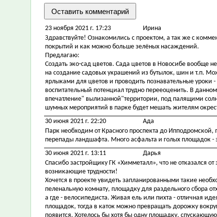
23 ноября 2021 г. 17:23
Ирина
Здравствуйте! Ознакомились с проектом, а так же с комм
покрытий и как можно больше зелёных насаждений.
Предлагаю:
Создать эко-сад цветов. Сада цветов в Новосибе вообще н
на создание садовых украшений из бутылок, шин и т.п. Мо
ярлыками для цветов и проводить познавательные уроки -
воспитательный потенциал трудно перееоценить. В данном
впечатление" вылизанной"территории, под палящими солне
шумных мероприятий в парке будет мешать жителям окрест
30 июня 2021 г. 22:20
Ада
Парк необходим от Красного проспекта до Ипподромской, 
перепады ландшафта. Много асфальта и голых площадок - э
30 июня 2021 г. 13:11
Дарья
Спасибо застройщику ГК «Химметалл», что не отказался от 
возникающие трудности!
Хочется в проекте увидеть запланированными такие необх
пеленальную комнату, площадку для раздельного сбора от
а где - велосипедиста. Живая ель или пихта - отличная ид
площадок, тогда в каток можно превращать дорожку вокруг 
появится. Хотелось бы хотя бы одну площадку, спускающуюс