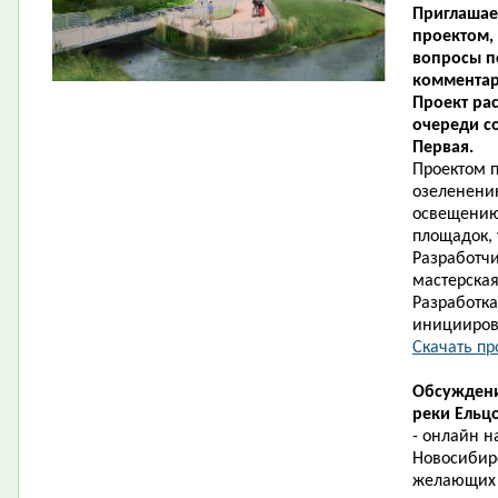
Приглашае
проектом, 
вопросы п
комментар
Проект ра
очереди с
Первая.
Проектом 
озеленению
освещению,
площадок, 
Разработчи
мастерская
Разработка
иницииров
Скачать про
Обсуждени
реки Ельц
- онлайн 
Новосибир
желающих 