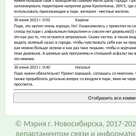
нужен большой парк с выходом на главную магистраль города! Про
запланировать территорию напротив дома Кропоткина, 269/1, где 
использовать приезжающие в парк, вечером - местные жители.
30 июня 2021 г. 0:02
Карина
Парк, это звучит очень хорошо, Но! Ознакомились с проектом он со
сплош пустыри с алфальтным покрытием и совсем нет деревьев(((( 
это как раз то, что останется нетронутым. Скажу честно, в таком ви
видеть зелёный оазис в городе, чтобы чувствовать себя как на приро
как можно больше зелени и как раз таки тишыни, чтобы и журчани
тени деревьев. А шумные шоу программы и сплошной асфальт мы ви
это мнение.
30 июня 2021 г. 0:40
Наталья
Парк нужен обязательно! Проект хороший, соглашусь со многими, 
также проработать детально вопрос со входом в парк, явно не чере
проспекта.
© Мэрия г. Новосибирска, 2017-202
департаментом связи и информати