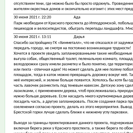
отсутствием тени, где можно было бы просто отдохнуть. Проведен
жителям окрестных домов и окончательно изгонит с этих мест пре
30 июня 2021 г. 22:20
Ада
Парк необходим от Красного проспекта до Ипподромской, побольш
пешеходов и велосипедистов, обыграть перепады ландшафта. Много
30 июня 2021 г. 13:11
Дарья
Спасибо застройщику ГК «Химметалл», что не отказался от задумки
передать городу, не смотря на постоянно возникающие трудности!
Хочется в проекте увидеть запланированными такие необходимые
выгула собак, общественный туалет, пеленальную комнату, площад
велодорожки сразу имели разметку и было понятно, где территория
или пихта - отличная идея! Но может сделать для нее поляну поб
площадок, тогда в каток можно превращать дорожку вокруг неё. Так
неё интересней, и зелени больше появится. Хотелось бы хотя бы о
часть лавочек разместить под теневым навесом. Детскую зону сде
лазилками, с применением дерева, чтоб прослеживалась природн
нужно больше деревьев. Если насадить много крупномерных дере
посадить часть, а другую запланировать. После создания парка 
озеленения согласно проекту, делать из этого мероприятия. Вывод
Брестской горки лучше сделать ближе к нижнему углу парковки.
Выходя за границы проектирования данного проекта, подчеркиваю
включая берега реки у Красного проспекта, а также берега по обо