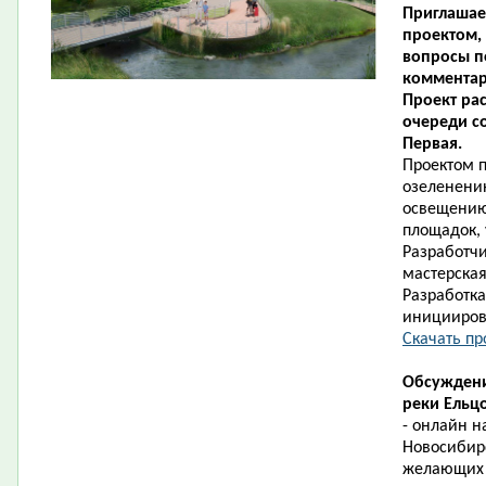
Приглашае
проектом, 
вопросы п
комментар
Проект ра
очереди с
Первая.
Проектом 
озеленению
освещению,
площадок, 
Разработчи
мастерская
Разработка
иницииров
Скачать про
Обсуждени
реки Ельц
- онлайн 
Новосибир
желающих 