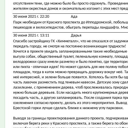
отсутствием тени, где можно было бы просто отдохнуть. Проведен
жителям окрестных домов и окончательно изгонит с этих мест пре
30 июня 2021 г. 22:20
Ада
Парк необходим от Красного проспекта до Ипподромской, побольш
пешеходов и велосипедистов, обыграть перепады ландшафта. Много
30 июня 2021 г. 13:11
Дарья
Спасибо застройщику ГК «Химметалл», что не отказался от задумки
передать городу, не смотря на постоянно возникающие трудности!
Хочется в проекте увидеть запланированными такие необходимые
выгула собак, общественный туалет, пеленальную комнату, площад
велодорожки сразу имели разметку и было понятно, где территория
или пихта - отличная идея! Но может сделать для нее поляну поб
площадок, тогда в каток можно превращать дорожку вокруг неё. Так
неё интересней, и зелени больше появится. Хотелось бы хотя бы о
часть лавочек разместить под теневым навесом. Детскую зону сде
лазилками, с применением дерева, чтоб прослеживалась природн
нужно больше деревьев. Если насадить много крупномерных дере
посадить часть, а другую запланировать. После создания парка 
озеленения согласно проекту, делать из этого мероприятия. Вывод
Брестской горки лучше сделать ближе к нижнему углу парковки.
Выходя за границы проектирования данного проекта, подчеркиваю
включая берега реки у Красного проспекта, а также берега по обо