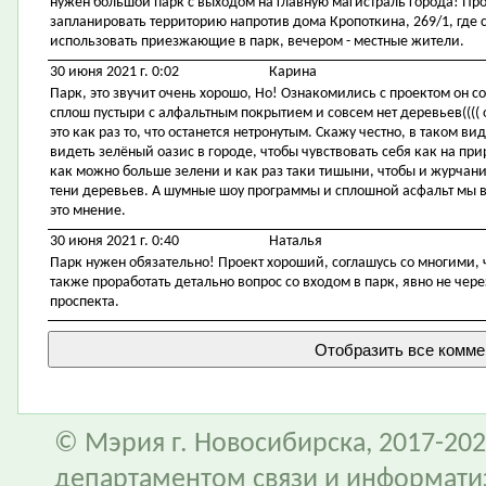
нужен большой парк с выходом на главную магистраль города! Про
запланировать территорию напротив дома Кропоткина, 269/1, где 
использовать приезжающие в парк, вечером - местные жители.
30 июня 2021 г. 0:02
Карина
Парк, это звучит очень хорошо, Но! Ознакомились с проектом он со
сплош пустыри с алфальтным покрытием и совсем нет деревьев(((( 
это как раз то, что останется нетронутым. Скажу честно, в таком ви
видеть зелёный оазис в городе, чтобы чувствовать себя как на приро
как можно больше зелени и как раз таки тишыни, чтобы и журчани
тени деревьев. А шумные шоу программы и сплошной асфальт мы ви
это мнение.
30 июня 2021 г. 0:40
Наталья
Парк нужен обязательно! Проект хороший, соглашусь со многими, 
также проработать детально вопрос со входом в парк, явно не чере
проспекта.
© Мэрия г. Новосибирска, 2017-202
департаментом связи и информати