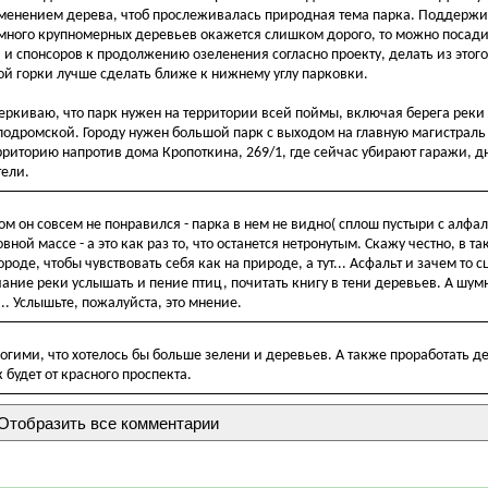
именением дерева, чтоб прослеживалась природная тема парка. Поддерж
много крупномерных деревьев окажется слишком дорого, то можно посадит
и спонсоров к продолжению озеленения согласно проекту, делать из этог
ой горки лучше сделать ближе к нижнему углу парковки.
еркиваю, что парк нужен на территории всей поймы, включая берега реки 
пподромской. Городу нужен большой парк с выходом на главную магистраль
рриторию напротив дома Кропоткина, 269/1, где сейчас убирают гаражи, д
тели.
том он совсем не понравился - парка в нем не видно( сплош пустыри с алф
вной массе - а это как раз то, что останется нетронутым. Скажу честно, в т
роде, чтобы чувствовать себя как на природе, а тут... Асфальт и зачем то с
ание реки услышать и пение птиц, почитать книгу в тени деревьев. А шу
. Услышьте, пожалуйста, это мнение.
огими, что хотелось бы больше зелени и деревьев. А также проработать де
 будет от красного проспекта.