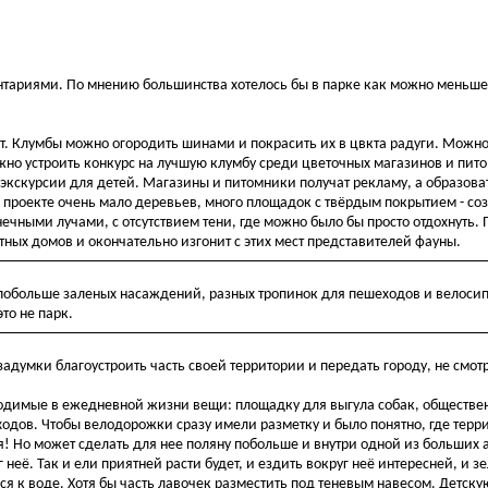
ентариями. По мнению большинства хотелось бы в парке как можно меньше
ет. Клумбы можно огородить шинами и покрасить их в цвкта радуги. Можно
жно устроить конкурс на лучшую клумбу среди цветочных магазинов и пит
 экскурсии для детей. Магазины и питомники получат рекламу, а образов
 проекте очень мало деревьев, много площадок с твёрдым покрытием - со
чными лучами, с отсутствием тени, где можно было бы просто отдохнуть.
ных домов и окончательно изгонит с этих мест представителей фауны.
побольше заленых насаждений, разных тропинок для пешеходов и велосип
то не парк.
задумки благоустроить часть своей территории и передать городу, не смот
одимые в ежедневной жизни вещи: площадку для выгула собак, обществен
ходов. Чтобы велодорожки сразу имели разметку и было понятно, где терр
ея! Но может сделать для нее поляну побольше и внутри одной из больших
неё. Так и ели приятней расти будет, и ездить вокруг неё интересней, и 
я к воде. Хотя бы часть лавочек разместить под теневым навесом. Детскую