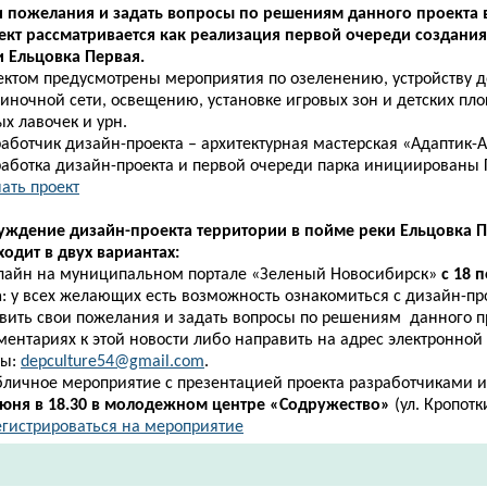
и пожелания и задать вопросы по решениям данного проекта 
ект рассматривается как реализация первой очереди создания
и Ельцовка Первая.
ектом предусмотрены мероприятия по озеленению, устройству 
иночной сети, освещению, установке игровых зон и детских пло
х лавочек и урн.
аботчик дизайн-проекта – архитектурная мастерская «Адаптик-А
работка дизайн-проекта и первой очереди парка инициированы 
ать проект​
уждение дизайн-проекта
территории в пойме реки Ельцовка 
одит в двух вариантах:
нлайн на муниципальном портале «Зеленый Новосибирск»
с 18 
а
: у всех желающих есть возможность ознакомиться с дизайн-пр
авить свои пожелания и задать вопросы по решениям данного п
ментариях к этой новости либо направить на адрес электронной
ты:
depculture54@gmail.com
.
убличное мероприятие с презентацией проекта разработчиками 
июня в 18.30
в молодежном центре «Содружество»
(ул. Кропотк
егистрироваться на мероприятие