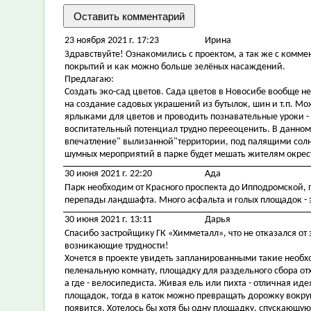
23 ноября 2021 г. 17:23
Ирина
Здравствуйте! Ознакомились с проектом, а так же с комм
покрытий и как можно больше зелёных насаждений.
Предлагаю:
Создать эко-сад цветов. Сада цветов в Новосибе вообще н
на создание садовых украшений из бутылок, шин и т.п. Мо
ярлыками для цветов и проводить познавательные уроки -
воспитательный потенциал трудно перееоценить. В данном
впечатление" вылизанной"территории, под палящими солне
шумных мероприятий в парке будет мешать жителям окрест
30 июня 2021 г. 22:20
Ада
Парк необходим от Красного проспекта до Ипподромской, 
перепады ландшафта. Много асфальта и голых площадок - э
30 июня 2021 г. 13:11
Дарья
Спасибо застройщику ГК «Химметалл», что не отказался от 
возникающие трудности!
Хочется в проекте увидеть запланированными такие необх
пеленальную комнату, площадку для раздельного сбора от
а где - велосипедиста. Живая ель или пихта - отличная ид
площадок, тогда в каток можно превращать дорожку вокруг 
появится. Хотелось бы хотя бы одну площадку, спускающуюс