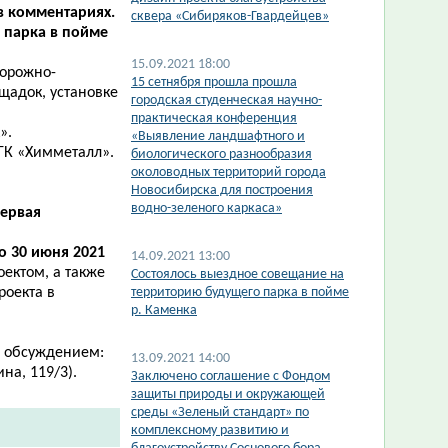
в комментариях.
сквера «Сибиряков-Гвардейцев»
 парка в пойме
15.09.2021 18:00
дорожно-
15 сетнября прошла прошла
щадок, установке
городская студенческая научно-
практическая конференция
».
«Выявление ландшафтного и
ГК «Химметалл».
биологического разнообразия
околоводных территорий города
Новосибирска для построения
водно-зеленого каркаса»
Первая
по 30 июня 2021
14.09.2021 13:00
оектом, а также
Состоялось выездное совещание на
роекта в
территорию будущего парка в пойме
р. Каменка
и обсуждением:
13.09.2021 14:00
ина, 119/3).
Заключено соглашение с Фондом
защиты природы и окружающей
среды «Зеленый стандарт» по
комплексному развитию и