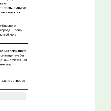
иваю
ь часть, а другую
о мероприятия.
у Красного
 города! Прошу
нем её могут
альтным покрытием
аком виде мне бы
цена... Хочется как
мные шоу
тально вопрос со