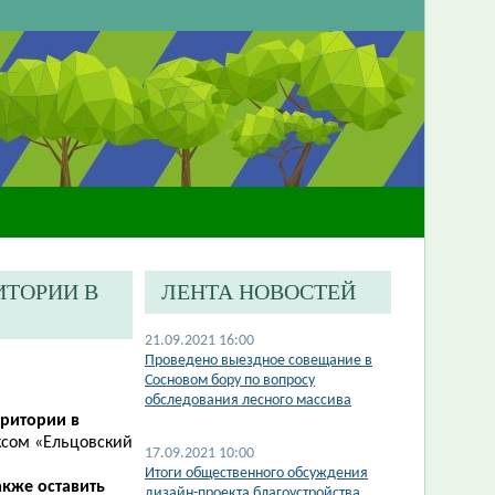
ИТОРИИ В
ЛЕНТА НОВОСТЕЙ
21.09.2021 16:00
Проведено выездное совещание в
Сосновом бору по вопросу
обследования лесного массива
рритории в
сом «Ельцовский
17.09.2021 10:00
Итоги общественного обсуждения
акже оставить
дизайн-проекта благоустройства