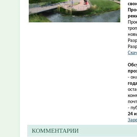
сво
Про
рек
Про
троп
новы
Разр
Раз
Скач
Обс
прох
- о
год
ост
ком
поч
- п
24 
Зар
КОММЕНТАРИИ