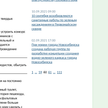
благоустройству Соснового бора
10.09.2021 09:00
10 сентября возобновляются
 твердых
санитарные работы по зеленым
насаждениям в Первомайском
сквере
 устроить конкурс
омников с
ательный и
02.09.2021 17:00
здается
При мэрии города Новосибирска
 Проведение
создана рабочая группа по
разработке концепции создания
водно-зеленого каркаса города
Новосибирска
едистов, обыграть
1
…
59
60
61
…
111
ря на постоянно
ный туалет,
итория пешехода,
 асфальтовых
зелени больше
 зону сделать с