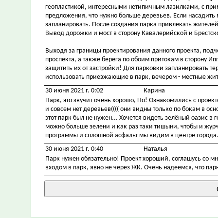
геопластикой, интересными нетипичным лазилками, с пр
предложения, что нужно больше деревьев. Если насадить 
запланировать. После создания парка привлекать жителей 
Вывод дорожки и мост в сторону Кавалерийской и Брестск
Выходя за границы проектирования данного проекта, подч
проспекта, а также берега по обоим притокам в сторону И
защитить их от застройки! Для парковки запланировать те
использовать приезжающие в парк, вечером - местные жи
30 июня 2021 г. 0:02
Карина
Парк, это звучит очень хорошо, Но! Ознакомились с проек
и совсем нет деревьев(((( они видны только по бокам в осно
этот парк был не нужен... Хочется видеть зелёный оазис в го
можно больше зелени и как раз таки тишыни, чтобы и журч
программы и сплошной асфальт мы видим в центре города..
30 июня 2021 г. 0:40
Наталья
Парк нужен обязательно! Проект хороший, соглашусь со мн
входом в парк, явно не через ЖК. Очень надеемся, что парк