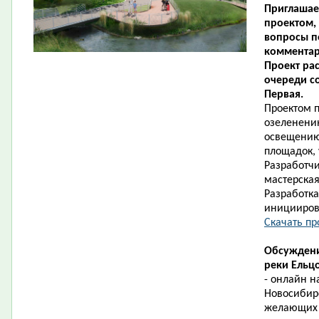
Приглашае
проектом, 
вопросы п
комментар
Проект ра
очереди с
Первая.
Проектом 
озеленению
освещению,
площадок, 
Разработчи
мастерская
Разработка
иницииров
Скачать про
Обсуждени
реки Ельц
- онлайн 
Новосибир
желающих 