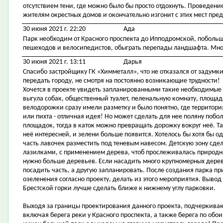
отсутствием тени, где можно было бы просто отдохнуть. Проведен
жителям окрестных домов и окончательно изгонит с этих мест пре
30 июня 2021 г. 22:20
Ада
Парк необходим от Красного проспекта до Ипподромской, побольш
пешеходов и велосипедистов, обыграть перепады ландшафта. Много
30 июня 2021 г. 13:11
Дарья
Спасибо застройщику ГК «Химметалл», что не отказался от задумки
передать городу, не смотря на постоянно возникающие трудности!
Хочется в проекте увидеть запланированными такие необходимые
выгула собак, общественный туалет, пеленальную комнату, площад
велодорожки сразу имели разметку и было понятно, где территория
или пихта - отличная идея! Но может сделать для нее поляну поб
площадок, тогда в каток можно превращать дорожку вокруг неё. Так
неё интересней, и зелени больше появится. Хотелось бы хотя бы о
часть лавочек разместить под теневым навесом. Детскую зону сде
лазилками, с применением дерева, чтоб прослеживалась природн
нужно больше деревьев. Если насадить много крупномерных дере
посадить часть, а другую запланировать. После создания парка 
озеленения согласно проекту, делать из этого мероприятия. Вывод
Брестской горки лучше сделать ближе к нижнему углу парковки.
Выходя за границы проектирования данного проекта, подчеркиваю
включая берега реки у Красного проспекта, а также берега по обо