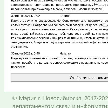
нужен большой парк с выходом на главную магистраль города! Про
запланировать территорию напротив дома Кропоткина, 269/1, где 
использовать приезжающие в парк, вечером - местные жители.
30 июня 2021 г. 0:02
Карина
Парк, это звучит очень хорошо, Но! Ознакомились с проектом он со
сплош пустыри с алфальтным покрытием и совсем нет деревьев(((( 
это как раз то, что останется нетронутым. Скажу честно, в таком ви
видеть зелёный оазис в городе, чтобы чувствовать себя как на приро
как можно больше зелени и как раз таки тишыни, чтобы и журчани
тени деревьев. А шумные шоу программы и сплошной асфальт мы ви
это мнение.
30 июня 2021 г. 0:40
Наталья
Парк нужен обязательно! Проект хороший, соглашусь со многими, 
также проработать детально вопрос со входом в парк, явно не чере
проспекта.
© Мэрия г. Новосибирска, 2017-202
департаментом связи и информати