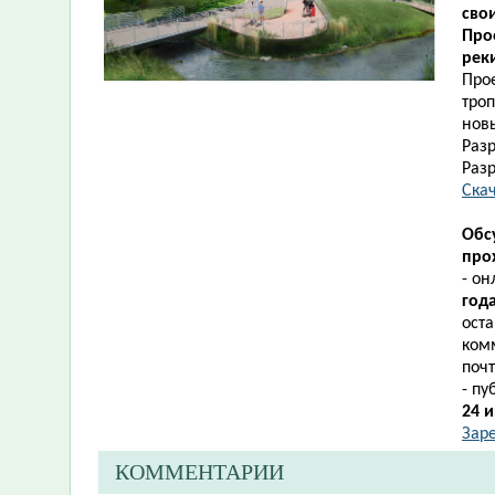
сво
Про
рек
Про
троп
новы
Разр
Раз
Скач
Обс
прох
- о
год
ост
ком
поч
- п
24 
Зар
КОММЕНТАРИИ