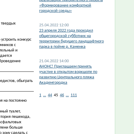
реализации приоритетного проекта
«Формирование комфортной
городской среды»
 твердых
25.04.2022 12:00
23 апреля 2022 года проходил
общегородской субботник на
 устроить конкурс
территории будущего ландшафтного
омников с
парка в пойме р. Каменка
ательный и
здается
 Проведение
21.04.2022 14:00
АНОНС! Приглашаем принять
участие в открытом воркшопе по
развитию Центрального пляжа
едистов, обыграть
Академгородка
1
…
44
45
46
…
111
ря на постоянно
ный туалет,
итория пешехода,
 асфальтовых
зелени больше
 зону сделать с