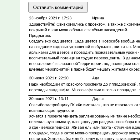
23 ноября 2021 г. 17:23
Ирина
Здравствуйте! Ознакомились с проектом, а так же с комм
покрытий и как можно больше зелёных насаждений.
Предлагаю:
Создать эко-сад цветов. Сада цветов в Новосибе вообще н
на создание садовых украшений из бутылок, шин и т.п. Мо
ярлыками для цветов и проводить познавательные уроки -
воспитательный потенциал трудно перееоценить. В данном
впечатление" вылизанной"территории, под палящими солне
шумных мероприятий в парке будет мешать жителям окрест
30 июня 2021 г. 22:20
Ада
Парк необходим от Красного проспекта до Ипподромской, 
перепады ландшафта. Много асфальта и голых площадок - э
30 июня 2021 г. 13:11
Дарья
Спасибо застройщику ГК «Химметалл», что не отказался от 
возникающие трудности!
Хочется в проекте увидеть запланированными такие необх
пеленальную комнату, площадку для раздельного сбора от
а где - велосипедиста. Живая ель или пихта - отличная ид
площадок, тогда в каток можно превращать дорожку вокруг 
появится. Хотелось бы хотя бы одну площадку, спускающуюс