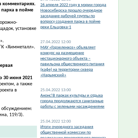
в комментариях.
26 апреля 2022 году в мэрии города
 парка в пойме
Новосибирска прошло очередное
заседание рабочей группы по
вопросу создания парка в пойме
дорожно-
реки Ельцовка-1
щадок, установке
».
27.04.2022 12:00
ГК «Химметалл».
МАУ «Горзеленхоз» объявляет
конкурс на размещение
нестационарного объекта –
павильона общественного питания
Первая
(кафе) на территории сквера
«Нарымский»
по 30 июня 2021
оектом, а также
роекта в
25.04.2022 13:00
Анонс!В парках культуры и отдыха
города продолжаются санитарные
работы с зелеными насаждениями
и обсуждением:
ина, 119/3).
25.04.2022 12:00
Итоги очередного заседания
общественной комиссии по