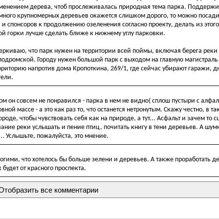
именением дерева, чтоб прослеживалась природная тема парка. Поддерж
много крупномерных деревьев окажется слишком дорого, то можно посадит
и спонсоров к продолжению озеленения согласно проекту, делать из этог
ой горки лучше сделать ближе к нижнему углу парковки.
еркиваю, что парк нужен на территории всей поймы, включая берега реки 
пподромской. Городу нужен большой парк с выходом на главную магистраль
рриторию напротив дома Кропоткина, 269/1, где сейчас убирают гаражи, д
тели.
том он совсем не понравился - парка в нем не видно( сплош пустыри с алф
вной массе - а это как раз то, что останется нетронутым. Скажу честно, в т
роде, чтобы чувствовать себя как на природе, а тут... Асфальт и зачем то с
ание реки услышать и пение птиц, почитать книгу в тени деревьев. А шу
. Услышьте, пожалуйста, это мнение.
огими, что хотелось бы больше зелени и деревьев. А также проработать де
 будет от красного проспекта.