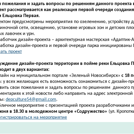
и пожелания и задать вопросы по решениям данного проекта 
ект рассматривается как реализация первой очереди создания
и Ельцовка Первая.
ектом предусмотрены мероприятия по озеленению, устройству 
иночной сети, освещению, установке игровых зон и детских пло
х лавочек и урн.
аботчик дизайн-проекта – архитектурная мастерская «Адаптик-А
работка дизайн-проекта и первой очереди парка инициированы 
ать проект​
уждение дизайн-проекта
территории в пойме реки Ельцовка 
одит в двух вариантах:
нлайн на муниципальном портале «Зеленый Новосибирск»
с 18 
а
: у всех желающих есть возможность ознакомиться с дизайн-пр
авить свои пожелания и задать вопросы по решениям данного п
ментариях к этой новости либо направить на адрес электронной
ты:
depculture54@gmail.com
.
убличное мероприятие с презентацией проекта разработчиками 
июня в 18.30
в молодежном центре «Содружество»
(ул. Кропотк
егистрироваться на мероприятие