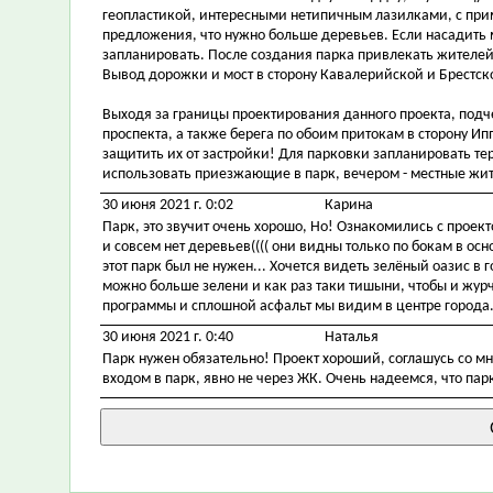
геопластикой, интересными нетипичным лазилками, с пр
предложения, что нужно больше деревьев. Если насадить 
запланировать. После создания парка привлекать жителей 
Вывод дорожки и мост в сторону Кавалерийской и Брестск
Выходя за границы проектирования данного проекта, подч
проспекта, а также берега по обоим притокам в сторону И
защитить их от застройки! Для парковки запланировать те
использовать приезжающие в парк, вечером - местные жи
30 июня 2021 г. 0:02
Карина
Парк, это звучит очень хорошо, Но! Ознакомились с проек
и совсем нет деревьев(((( они видны только по бокам в осно
этот парк был не нужен... Хочется видеть зелёный оазис в го
можно больше зелени и как раз таки тишыни, чтобы и журч
программы и сплошной асфальт мы видим в центре города..
30 июня 2021 г. 0:40
Наталья
Парк нужен обязательно! Проект хороший, соглашусь со мн
входом в парк, явно не через ЖК. Очень надеемся, что парк