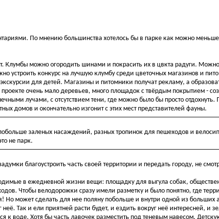
ентариями. По мнению большинства хотелось бы в парке как можно меньше
ет. Клумбы можно огородить шинами и покрасить их в цвкта радуги. Можно
жно устроить конкурс на лучшую клумбу среди цветочных магазинов и пит
 экскурсии для детей. Магазины и питомники получат рекламу, а образов
 проекте очень мало деревьев, много площадок с твёрдым покрытием - со
чными лучами, с отсутствием тени, где можно было бы просто отдохнуть.
ных домов и окончательно изгонит с этих мест представителей фауны.
побольше заленых насаждений, разных тропинок для пешеходов и велосип
то не парк.
задумки благоустроить часть своей территории и передать городу, не смот
одимые в ежедневной жизни вещи: площадку для выгула собак, обществен
ходов. Чтобы велодорожки сразу имели разметку и было понятно, где терр
ея! Но может сделать для нее поляну побольше и внутри одной из больших
неё. Так и ели приятней расти будет, и ездить вокруг неё интересней, и 
я к воде. Хотя бы часть лавочек разместить под теневым навесом. Детскую