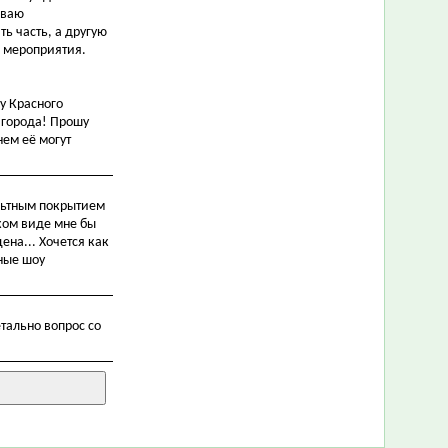
иваю
ь часть, а другую
о мероприятия.
у Красного
 города! Прошу
нем её могут
альтным покрытием
аком виде мне бы
цена... Хочется как
мные шоу
тально вопрос со