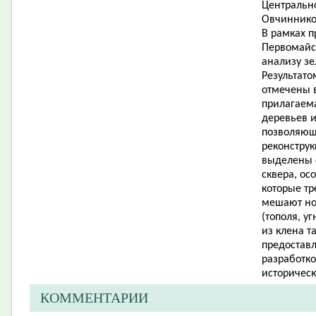
Центрально
Овчиннико
В рамках 
Первомайс
анализу з
Результато
отмечены в
прилагаема
деревьев и
позволяющ
реконструк
выделены 
сквера, ос
которые тр
мешают но
(тополя, у
из клена т
предоставл
разработко
историческ
КОММЕНТАРИИ