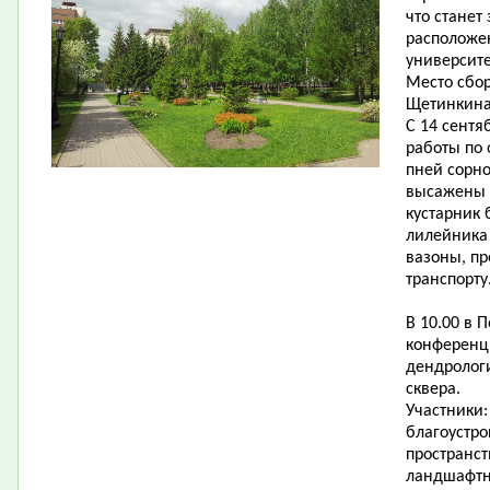
что станет
расположе
университе
Место сбор
Щетинкина,
С 14 сентя
работы по 
пней сорно
высажены н
кустарник 
лилейника 
вазоны, п
транспорту
В 10.00 в 
конференц
дендролог
сквера.
Участники
благоустр
пространст
ландшафтн