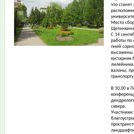
что станет
расположе
университе
Место сбор
Щетинкина,
С 14 сентя
работы по 
пней сорно
высажены н
кустарник 
лилейника 
вазоны, п
транспорту
В 10.00 в 
конференц
дендролог
сквера.
Участники
благоустр
пространст
ландшафтн