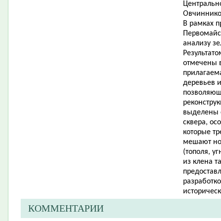
Центрально
Овчиннико
В рамках 
Первомайс
анализу з
Результато
отмечены в
прилагаема
деревьев и
позволяющ
реконструк
выделены 
сквера, ос
которые тр
мешают но
(тополя, у
из клена т
предоставл
разработко
историческ
КОММЕНТАРИИ