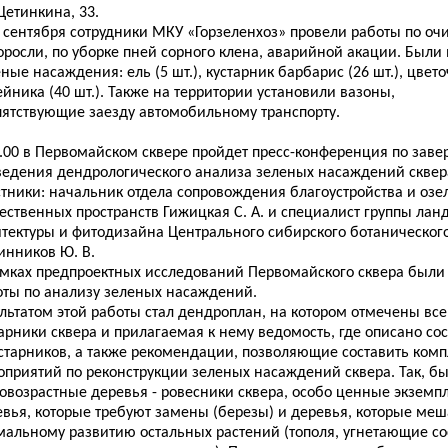
Щетинкина, 33.
 сентября сотрудники МКУ «Горзеленхоз» провели работы по оч
поросли, по уборке пней сорного клена, аварийной акации. Был
ные насаждения: ель (5 шт.), кустарник барбарис (26 шт.), цве
йника (40 шт.). Также на территории установили вазоны,
пятствующие заезду автомобильному транспорту.
0.00 в Первомайском сквере пройдет пресс-конференция по зав
ведения дендрологического анализа зеленых насаждений сквер
стники: начальник отдела сопровождения благоустройства и оз
ественных пространств Гижицкая С. А. и специалист группы ла
итектуры и фитодизайна Центрального сибирского ботаническог
инников Ю. В.
амках предпроектных исследований Первомайского сквера был
оты по анализу зеленых насаждений.
льтатом этой работы стал дендроплан, на котором отмечены все
арники сквера и прилагаемая к нему ведомость, где описано со
устарников, а также рекомендации, позволяющие составить комп
оприятий по реконструкции зеленых насаждений сквера. Так, 
овозрастные деревья - ровесники сквера, особо ценные экземпл
евья, которые требуют замены (березы) и деревья, которые ме
мальному развитию остальных растений (тополя, угнетающие с