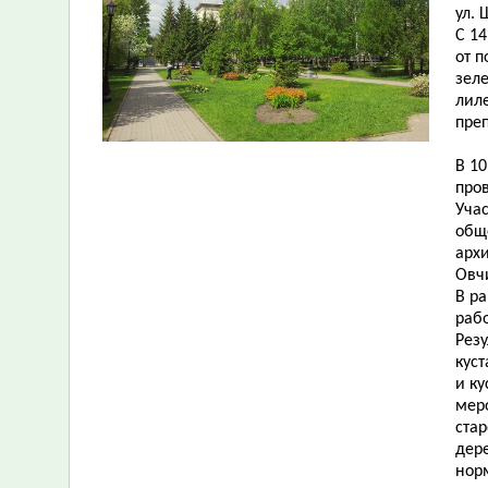
ул. 
С 14
от 
зеле
лиле
пре
В 1
про
Уча
общ
арх
Овч
В р
раб
Резу
куст
и к
мер
стар
дер
нор