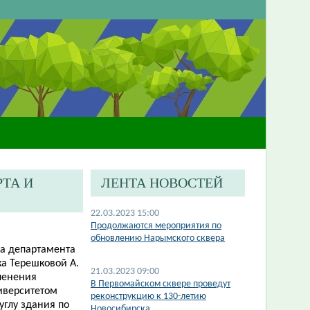
ТА И
ЛЕНТА НОВОСТЕЙ
22.03.2023 15:00
​Продолжаются мероприятия по
обновлению Нарымского сквера
ика департамента
ка Терешковой А.
21.03.2023 09:00
еленения
В Первомайском сквере проведут
иверситетом
реконструкцию к 130-летию
углу здания по
Новосибирска