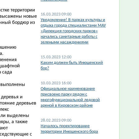
истке территории
16.03.2023 09:00
и высажены новые
​Уведомление! В парках культуры и
точный бордюр из
отдыха города специалистами МАУ
«Дирекция городских парков»
начались санитарные работы с
зелеными насаждениями
ершению
а.
15.03.2023 12:00
еленения
Каким должен быть Инюшенский
ндшафтной
бор?
о сада
10.03.2023 16:00
и выполнены
Официальное наименование
присвоено парку рядом с
 деревья и
многофункциональной ледовой
стояние деревьев
ареной в Кировском районе
лекс
были выделены
28.02.2023 09:00
яры, а также
Началось проектирование
шают
территории Инюшенского бора
оседствующие с