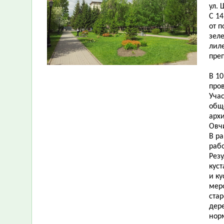
ул. 
С 14
от 
зеле
лиле
пре
В 1
про
Уча
общ
арх
Овч
В р
раб
Резу
куст
и к
мер
стар
дер
нор