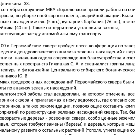
Щетинкина, 33.
 сентября сотрудники МКУ «Горзеленхоз» провели работы по оч
поросли, по уборке пней сорного клена, аварийной акации. Был
ные насаждения: ель (5 шт.), кустарник барбарис (26 шт.), цве
йника (40 шт.). Также на территории установили вазоны,
пятствующие заезду автомобильному транспорту.
0.00 в Первомайском сквере пройдет пресс-конференция по зав
ведения дендрологического анализа зеленых насаждений сквер
стники: начальник отдела сопровождения благоустройства и оз
ественных пространств Гижицкая С. А. и специалист группы ла
итектуры и фитодизайна Центрального сибирского ботаническог
инников Ю. В.
амках предпроектных исследований Первомайского сквера был
оты по анализу зеленых насаждений.
льтатом этой работы стал дендроплан, на котором отмечены все
арники сквера и прилагаемая к нему ведомость, где описано со
устарников, а также рекомендации, позволяющие составить комп
оприятий по реконструкции зеленых насаждений сквера. Так, 
овозрастные деревья - ровесники сквера, особо ценные экземпл
евья, которые требуют замены (березы) и деревья, которые ме
мальному развитию остальных растений (тополя, угнетающие с