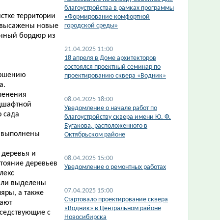
благоустройства в рамках программы
истке территории
«Формирование комфортной
и высажены новые
городской среды»
точный бордюр из
21.04.2025 11:00
​18 апреля в Доме архитекторов
состоялся проектный семинар по
ершению
проектированию сквера «Водник»
а.
еленения
08.04.2025 18:00
ндшафтной
​Уведомление о начале работ по
о сада
благоустройству сквера имени Ю. Ф.
Бугакова, расположенного в
и выполнены
Октябрьском районе
 деревья и
08.04.2025 15:00
стояние деревьев
Уведомление о ремонтных работах
лекс
были выделены
07.04.2025 15:00
яры, а также
​Стартовало проектирование сквера
шают
«Водник» в Центральном районе
оседствующие с
Новосибирска