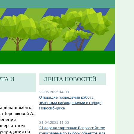
ТА И
ЛЕНТА НОВОСТЕЙ
23.05.2025 14:00
О порядке проведения работ с
зелеными насаждениями в городе
ика департамента
Новосибирске
ка Терешковой А.
еленения
21.04.2025 11:00
иверситетом
21 апреля стартовало Всероссийское
углу здания по
голосование по выбору объектов для