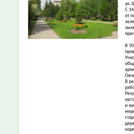
ул. 
С 14
от 
зеле
лиле
пре
В 1
про
Уча
общ
арх
Овч
В р
раб
Резу
куст
и к
мер
стар
дер
нор