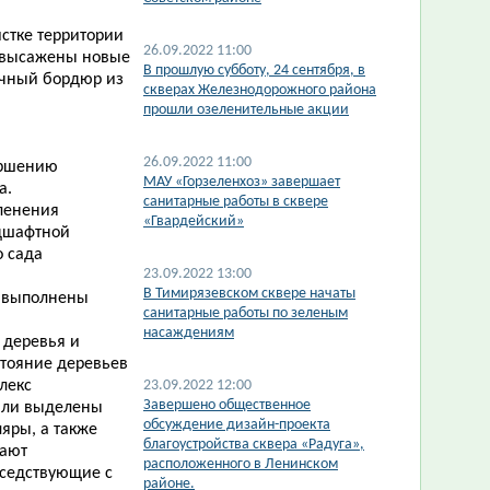
истке территории
26.09.2022 11:00
и высажены новые
​В прошлую субботу, 24 сентября, в
точный бордюр из
скверах Железнодорожного района
прошли озеленительные акции
26.09.2022 11:00
ершению
​МАУ «Горзеленхоз» завершает
а.
санитарные работы в сквере
еленения
«Гвардейский»
ндшафтной
о сада
23.09.2022 13:00
В Тимирязевском сквере начаты
и выполнены
санитарные работы по зеленым
насаждениям
 деревья и
стояние деревьев
лекс
23.09.2022 12:00
Завершено общественное
были выделены
обсуждение дизайн-проекта
яры, а также
благоустройства сквера «Радуга»,
шают
расположенного в Ленинском
оседствующие с
районе.