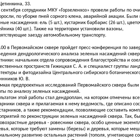
Щетинкина, 33.
 сентября сотрудники МКУ «Горзеленхоз» провели работы по оч
поросли, по уборке пней сорного клена, аварийной акации. Был
ные насаждения: ель (5 шт.), кустарник барбарис (26 шт.), цве
йника (40 шт.). Также на территории установили вазоны,
пятствующие заезду автомобильному транспорту.
0.00 в Первомайском сквере пройдет пресс-конференция по зав
ведения дендрологического анализа зеленых насаждений сквер
стники: начальник отдела сопровождения благоустройства и оз
ественных пространств Гижицкая С. А. и специалист группы ла
итектуры и фитодизайна Центрального сибирского ботаническог
инников Ю. В.
амках предпроектных исследований Первомайского сквера был
оты по анализу зеленых насаждений.
льтатом этой работы стал дендроплан, на котором отмечены все
арники сквера и прилагаемая к нему ведомость, где описано со
устарников, а также рекомендации, позволяющие составить комп
оприятий по реконструкции зеленых насаждений сквера. Так, 
овозрастные деревья - ровесники сквера, особо ценные экземпл
евья, которые требуют замены (березы) и деревья, которые ме
мальному развитию остальных растений (тополя, угнетающие с