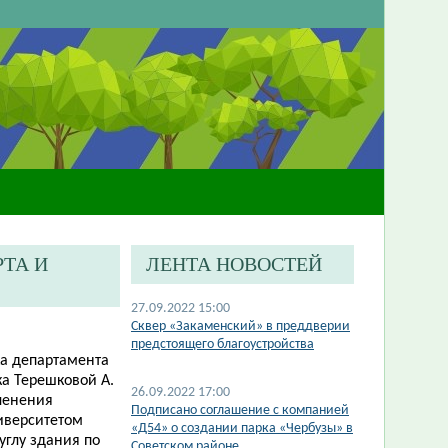
ТА И
ЛЕНТА НОВОСТЕЙ
27.09.2022 15:00
Сквер «Закаменский» в преддверии
предстоящего благоустройства
ика департамента
ка Терешковой А.
26.09.2022 17:00
еленения
Подписано соглашение с компанией
иверситетом
«Д54» о создании парка «Чербузы» в
углу здания по
Советском районе