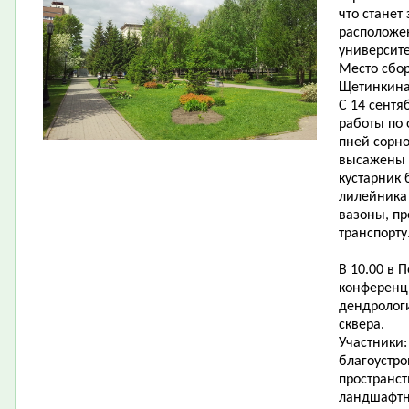
что станет
расположе
университе
Место сбор
Щетинкина,
С 14 сентя
работы по 
пней сорно
высажены н
кустарник 
лилейника 
вазоны, п
транспорту
В 10.00 в 
конференц
дендролог
сквера.
Участники
благоустр
пространст
ландшафтн