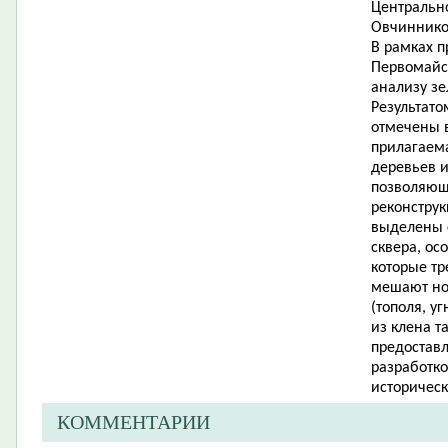
Центрально
Овчиннико
В рамках 
Первомайс
анализу з
Результато
отмечены в
прилагаема
деревьев и
позволяющ
реконструк
выделены 
сквера, ос
которые тр
мешают но
(тополя, у
из клена т
предоставл
разработко
историческ
КОММЕНТАРИИ