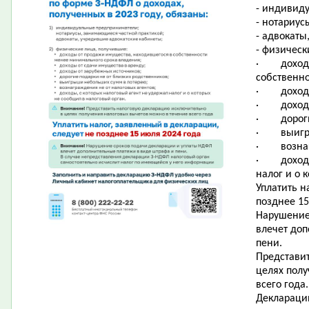
- индивид
- нотариус
- адвокаты
- физическ
·
доход
собственн
·
доход
·
доход
·
дорог
·
выигр
·
возна
·
доход
налог и о 
Уплатить н
позднее 15
Нарушение
влечет до
пени.
Представи
целях пол
всего года.
Деклараци