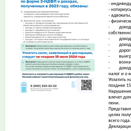
- индивид
- нотариус
- адвокаты
- физическ
·
доход
собственн
·
доход
·
доход
·
дорог
·
выигр
·
возна
·
доход
налог и о 
Уплатить н
позднее 15
Нарушение
влечет до
пени.
Представи
целях пол
всего года.
Деклараци