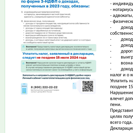
- индивид
- нотариус
- адвокаты
- физическ
·
доход
собственн
·
доход
·
доход
·
дорог
·
выигр
·
возна
·
доход
налог и о 
Уплатить н
позднее 15
Нарушение
влечет до
пени.
Представи
целях пол
всего года.
Деклараци