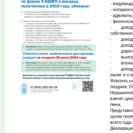
- индивид
- нотариус
- адвокаты
- физическ
·
доход
собственн
·
доход
·
доход
·
дорог
·
выигр
·
возна
·
доход
налог и о 
Уплатить н
позднее 15
Нарушение
влечет до
пени.
Представи
целях пол
всего года.
Деклараци