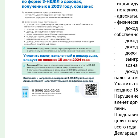
- индивид
- нотариус
- адвокаты
- физическ
·
доход
собственн
·
доход
·
доход
·
дорог
·
выигр
·
возна
·
доход
налог и о 
Уплатить н
позднее 15
Нарушение
влечет до
пени.
Представи
целях пол
всего года.
Деклараци