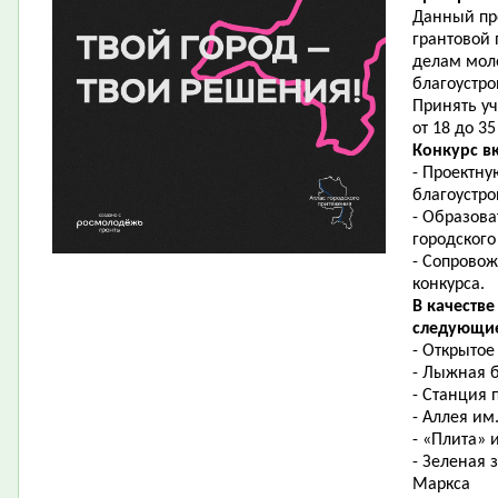
Данный про
грантовой 
делам мол
благоустро
Принять у
от 18 до 3
Конкурс вк
- Проектну
благоустро
- Образова
городского
- Сопровож
конкурса.
В качеств
следующие
- Открытое
- Лыжная б
- Станция 
- Аллея им
- «Плита» 
- Зеленая 
Маркса